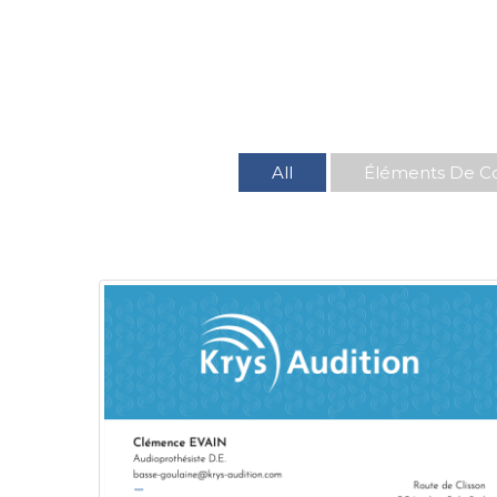
All
Éléments De C